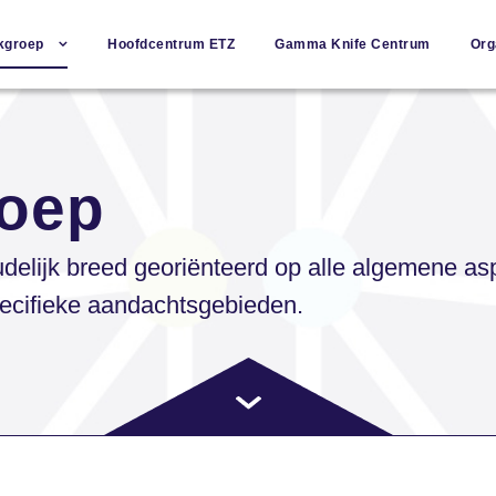
kgroep
Hoofdcentrum ETZ
Gamma Knife Centrum
Org
roep
udelijk breed georiënteerd op alle algemene a
ecifieke aandachtsgebieden.