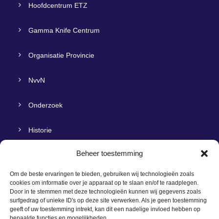
Hoofdcentrum ETZ
Gamma Knife Centrum
Organisatie Provincie
NvvN
Onderzoek
Historie
Beheer toestemming
Om de beste ervaringen te bieden, gebruiken wij technologieën zoals
cookies om informatie over je apparaat op te slaan en/of te raadplegen.
VEELBEZOCHTE LINKS
Door in te stemmen met deze technologieën kunnen wij gegevens zoals
surfgedrag of unieke ID's op deze site verwerken. Als je geen toestemming
geeft of uw toestemming intrekt, kan dit een nadelige invloed hebben op
Routebeschrijving
bepaalde functies en mogelijkheden.